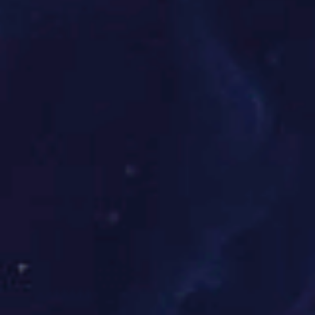
与此同时，一些负面的报道开始浮现，这可能会对南
京篮球队形象造成一定损害。一旦球队被贴上“冤屈”
或“不公”的标签，其后续的发展都会受到连锁反应。
因此，在这种情况下，球队管理层需要采取积极措
施，应对外界的不利舆论，维护团队形象。
不过，也有一些媒体选择关注事件背后的深层次问
题，比如如何提升裁判水平、如何完善联赛规则等。
这类报道不仅限于表面上的叙述，更试图引导社会各
界共同思考如何改善中国篮球运动整体环境的问题，
为未来发展提供建设性的建议。
4、未来展望与思考
面对技术争议带来的各种挑战，南京篮球队和相关机