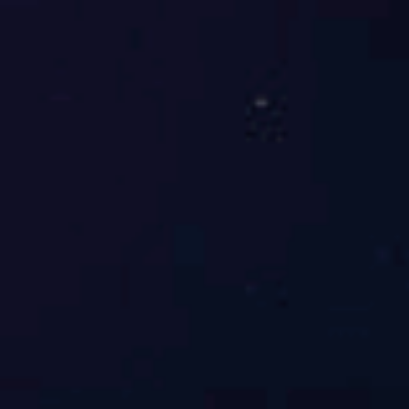
延伸阅读
1.
英超富勒姆队主教练执教简历与分析
2026-04-17
2.
英超几支球队：英超联赛当前参赛球队的总数
2026-06-21
3.
杭州篮球队荣登全国技术排行榜第七名展现
2026-04-13
4.
CSGO战术分析：深入探讨EDG团队的地图控制
2026-06-08
5.
街头偶遇足球明星共享美食瞬间引发粉丝热