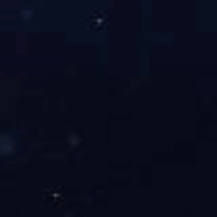
2026-07-28
6.
EDG战术解析：深度剖析英雄联盟阵地战体系
2026-07-15
7.
独树一帜的足球明星展现个性与才华的魅力
2026-07-29
8.
热议王者荣耀FPX战队实力变革背后的策略
2026-04-11
App下载
关于我们
隐私政策
服务协议
网站地图