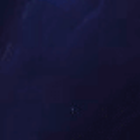
康方向发展，共同助力中国篮球事业兴旺蓬勃！
总结：
Nanjing basketball team has faced a wave of
controversies surrounding technical issues,
which have not only sparked heated discussions
among fans but also prompted a deeper
reflection on the nature of sportsmanship and
fairness in competition. As various perspectives
emerge from different stakeholders, the
importance of transparent communication and
rule adherence becomes ever more evident.
The ongoing debate serves as a reminder that in
the world of sports, technology and human